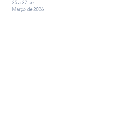
25 a 27 de
Março de 2026
Onde
IAC - Instituto Agronômico de
Campinas
Av. Barão de Itapura, 1481 -
Botafogo, Campinas - SP
Fale conosco